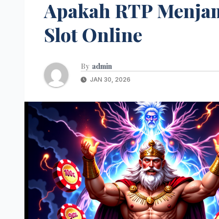
Apakah RTP Menja
Slot Online
By
admin
JAN 30, 2026