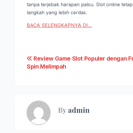
tanpa terjebak harapan palsu. Slot online t
langkah yang lebih cerdas.
BACA SELENGKAPNYA DI…
Post
Review Game Slot Populer dengan F
Spin Melimpah
navigation
By
admin