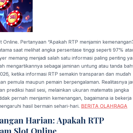
 Online. Pertanyaan “Apakah RTP menjamin kemenangan
utama saat melihat angka persentase tinggi seperti 97% ata
yer memang menjadi salah satu informasi paling penting y
lah mengartikannya sebagai jaminan untung atau tanda ba
 2026, ketika informasi RTP semakin transparan dan mudah
langan pemula maupun pemain berpengalaman. Realitasnya j
an prediksi hasil sesi, melainkan ukuran matematis jangka
 tidak pernah menjamin kemenangan, bagaimana ia bekerja
engaruhi hasil bermain sehari-hari.
BERITA OLAHRAGA
angan Harian: Apakah RTP
m Slot Online