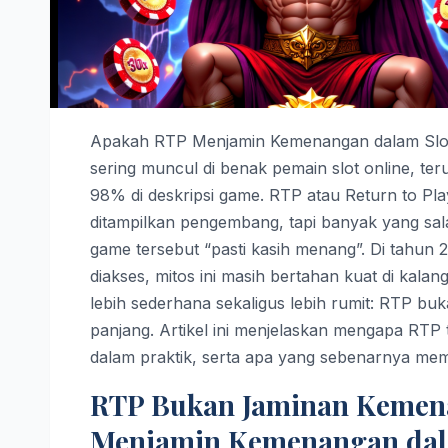
Apakah RTP Menjamin Kemenangan dalam Slot
sering muncul di benak pemain slot online, ter
98% di deskripsi game. RTP atau Return to Pla
ditampilkan pengembang, tapi banyak yang sa
game tersebut “pasti kasih menang”. Di tahun
diakses, mitos ini masih bertahan kuat di ka
lebih sederhana sekaligus lebih rumit: RTP buk
panjang. Artikel ini menjelaskan mengapa RTP
dalam praktik, serta apa yang sebenarnya mem
RTP Bukan Jaminan Kemen
Menjamin Kemenangan dala