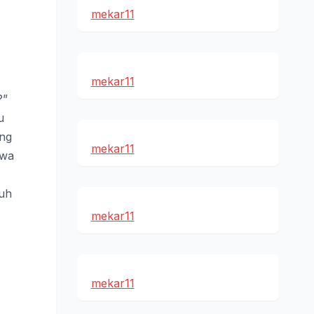
mekar11
mekar11
?”
u
ang
mekar11
hwa
auh
mekar11
mekar11