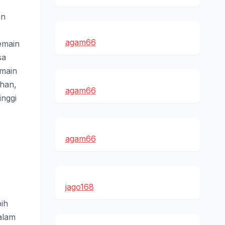
an
agam66
emain
sa
emain
uhan,
agam66
inggi
agam66
jago168
bih
alam