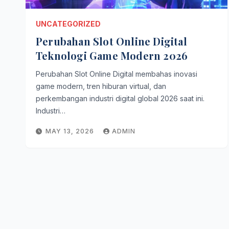
UNCATEGORIZED
Perubahan Slot Online Digital
Teknologi Game Modern 2026
Perubahan Slot Online Digital membahas inovasi
game modern, tren hiburan virtual, dan
perkembangan industri digital global 2026 saat ini.
Industri…
MAY 13, 2026
ADMIN