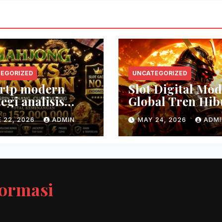
EGORIZED
UNCATEGORIZED
 rtp modern
Slot Digital Mo
tegi analisis
Global Tren Hi
ang 2026
Online Terbaru
 22, 2026
ADMIN
MAY 24, 2026
ADMI
aru
formasi