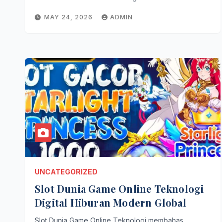
MAY 24, 2026
ADMIN
UNCATEGORIZED
Slot Dunia Game Online Teknologi
Digital Hiburan Modern Global
Slot Dunia Game Online Teknologi membahas