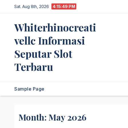
Skip
Sat. Aug 8th, 2026
4:15:51 PM
to
content
Whiterhinocreati
vellc Informasi
Seputar Slot
Terbaru
Sample Page
Month:
May 2026