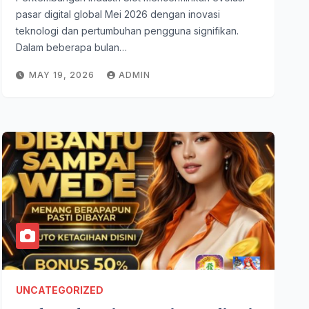
pasar digital global Mei 2026 dengan inovasi
teknologi dan pertumbuhan pengguna signifikan.
Dalam beberapa bulan…
MAY 19, 2026
ADMIN
UNCATEGORIZED