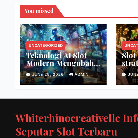
You missed
UNCATEGORIZED
UNCAT
Teknologi AI Slot
Slot
Modern Mengubah
stra
Sistem Permainan
pelu
JUNE 29, 2026
ADMIN
JUNE
Digital
terb
Whiterhinocreativellc In
Seputar Slot Terbaru