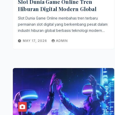
Slot Dunia Game Online Tren
Hiburan Digital Modern Global
Slot Dunia Game Online membahas tren terbaru
permainan slot digital yang berkembang pesat dalam
industri hiburan global berbasis teknologi modern…
MAY 17, 2026
ADMIN