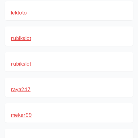
lektoto
rubikslot
rubikslot
raya247
mekar99