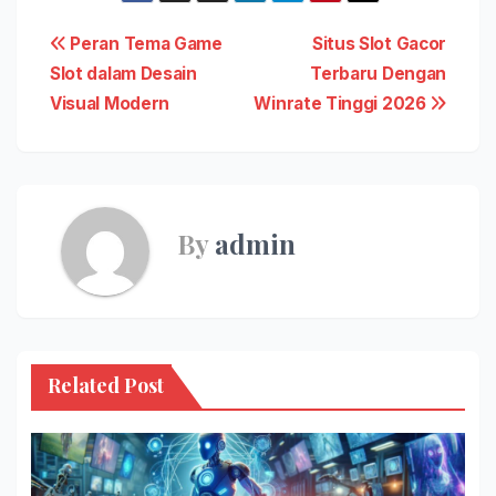
Post
Peran Tema Game
Situs Slot Gacor
Slot dalam Desain
Terbaru Dengan
navigation
Visual Modern
Winrate Tinggi 2026
By
admin
Related Post