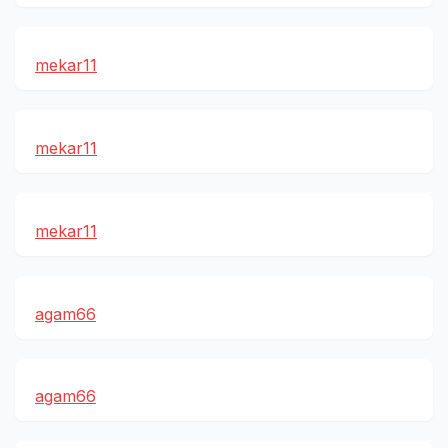
mekar11
mekar11
mekar11
agam66
agam66