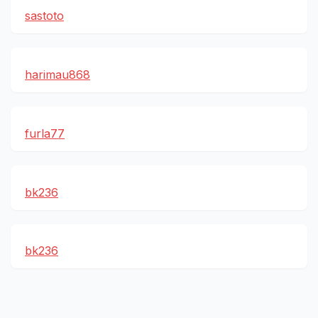
sastoto
harimau868
furla77
bk236
bk236