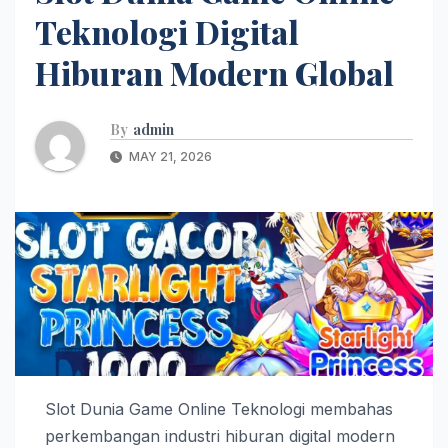
Teknologi Digital
Hiburan Modern Global
By
admin
MAY 21, 2026
Slot Dunia Game Online Teknologi membahas
perkembangan industri hiburan digital modern