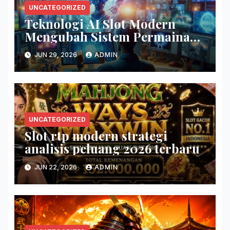
UNCATEGORIZED
Teknologi AI Slot Modern
Mengubah Sistem Permainan
Digital
JUN 29, 2026
ADMIN
UNCATEGORIZED
Slot rtp modern strategi
analisis peluang 2026 terbaru
JUN 22, 2026
ADMIN