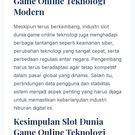
Game Online Teknologi
Modern
Meskipun terus berkembang, industri slot
dunia game online teknologi juga menghadapi
berbagai tantangan seperti keamanan siber,
perubahan teknologi yang sangat cepat, serta
perbedaan regulasi antar negara. Pengembang
harus terus beradaptasi agar tetap kompetitif
dalam pasar global yang dinamis. Selain itu,
perlindungan data pengguna dan stabilitas
sistem menjadi aspek penting yang harus dijaga
untuk memastikan keberlanjutan industri
hiburan digital ini.
Kesimpulan Slot Dunia
Game Online Teknologi