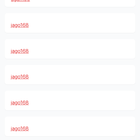
jago168
jago168
jago168
jago168
jago168