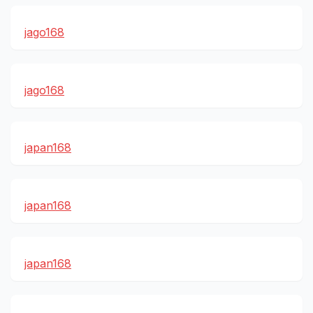
jago168
jago168
japan168
japan168
japan168