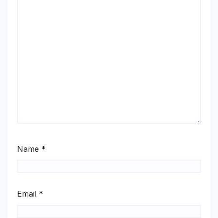
Name
*
Email
*