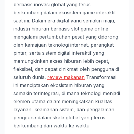
berbasis inovasi global yang terus
berkembang dalam ekosistem game interaktif
saat ini. Dalam era digital yang semakin maju,
industri hiburan berbasis slot game online
mengalami pertumbuhan pesat yang didorong
oleh kemajuan teknologi internet, perangkat
pintar, serta sistem digital interaktif yang
memungkinkan akses hiburan lebih cepat,
fleksibel, dan dapat dinikmati oleh pengguna di
seluruh dunia.
review makanan
Transformasi
ini menciptakan ekosistem hiburan yang
semakin terintegrasi, di mana teknologi menjadi
elemen utama dalam meningkatkan kualitas
layanan, keamanan sistem, dan pengalaman
pengguna dalam skala global yang terus
berkembang dari waktu ke waktu.