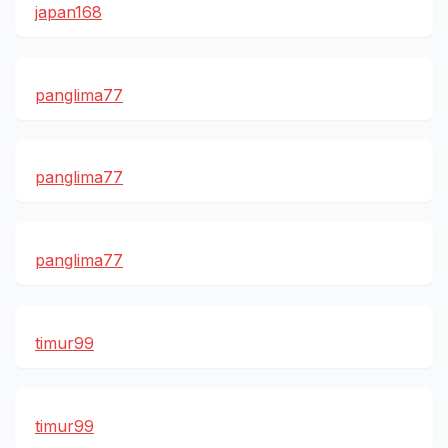
japan168
panglima77
panglima77
panglima77
timur99
timur99