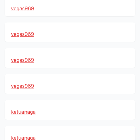
vegas969
vegas969
vegas969
vegas969
ketuanaga
ketuanaga