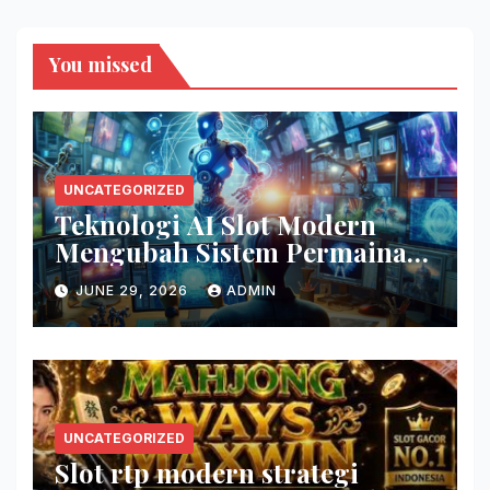
You missed
UNCATEGORIZED
Teknologi AI Slot Modern
Mengubah Sistem Permainan
Digital
JUNE 29, 2026
ADMIN
UNCATEGORIZED
Slot rtp modern strategi