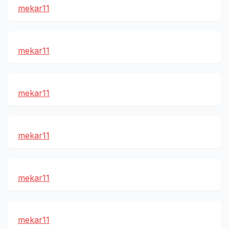
mekar11
mekar11
mekar11
mekar11
mekar11
mekar11