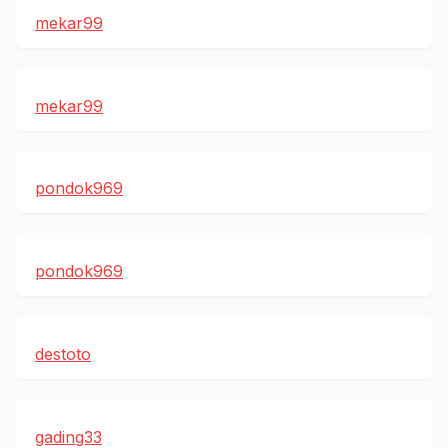
mekar99
mekar99
pondok969
pondok969
destoto
gading33