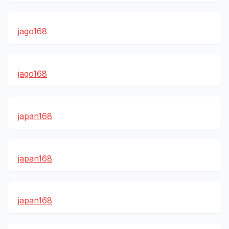
jago168
jago168
japan168
japan168
japan168