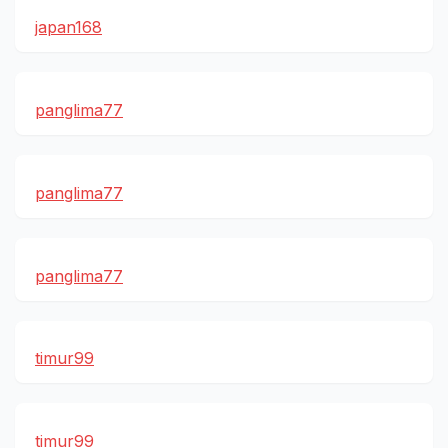
japan168
panglima77
panglima77
panglima77
timur99
timur99