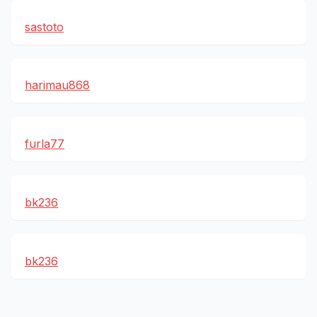
sastoto
harimau868
furla77
bk236
bk236