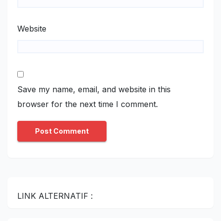
Website
Save my name, email, and website in this
browser for the next time I comment.
LINK ALTERNATIF :