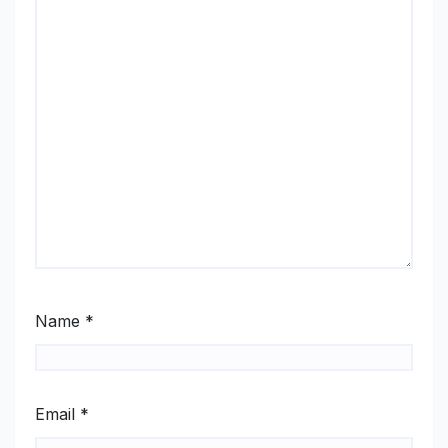
Name
*
Email
*