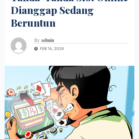
Dianggap Sedang
Beruntun
By
admin
FEB 14, 2026