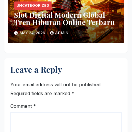
UNCATEGORIZED
Slot Digital Modern Global
Tren Hiburan Online Terbaru
MAY 24, 2026
ADMIN
Leave a Reply
Your email address will not be published.
Required fields are marked
*
Comment
*