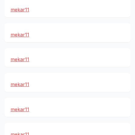
mekar11
mekar11
mekar11
mekar11
mekar11
mekar11