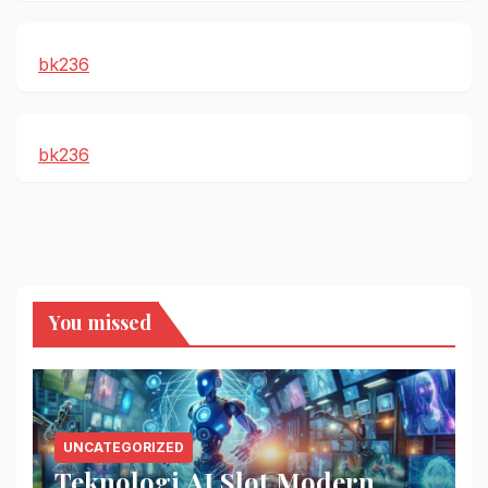
bk236
bk236
You missed
UNCATEGORIZED
Teknologi AI Slot Modern