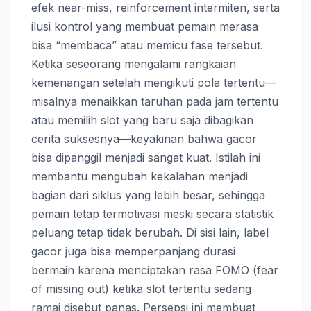
efek near-miss, reinforcement intermiten, serta
ilusi kontrol yang membuat pemain merasa
bisa “membaca” atau memicu fase tersebut.
Ketika seseorang mengalami rangkaian
kemenangan setelah mengikuti pola tertentu—
misalnya menaikkan taruhan pada jam tertentu
atau memilih slot yang baru saja dibagikan
cerita suksesnya—keyakinan bahwa gacor
bisa dipanggil menjadi sangat kuat. Istilah ini
membantu mengubah kekalahan menjadi
bagian dari siklus yang lebih besar, sehingga
pemain tetap termotivasi meski secara statistik
peluang tetap tidak berubah. Di sisi lain, label
gacor juga bisa memperpanjang durasi
bermain karena menciptakan rasa FOMO (fear
of missing out) ketika slot tertentu sedang
ramai disebut panas. Persepsi ini membuat