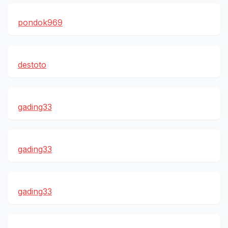
pondok969
destoto
gading33
gading33
gading33