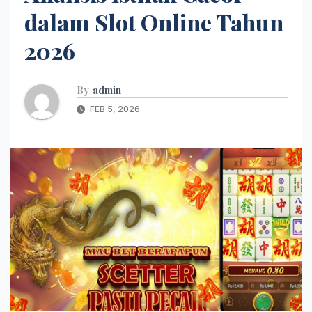
dalam Slot Online Tahun
2026
By
admin
FEB 5, 2026