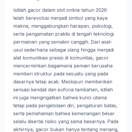
Istilah gacor dalam slot online tahun 2026
telah berevolusi menjadi simbol yang kaya
makna, menggabungkan harapan, psikologi,
serta pengamatan praktis di tengah teknologi
permainan yang semakin canggih. Dari asal-
usul sederhana sebagai slang hingga menjadi
alat komunikasi presisi di komunitas, gacor
mencerminkan bagaimana pemain berusaha
memberi struktur pada sesuatu yang pada
dasarnya tetap acak. Meskipun memberikan
sensasi kendali dan euforia tambahan, istilah
ini juga mengingatkan bahwa kunci utama
tetap pada pengelolaan diri, pengaturan batas,
serta pemahaman bahwa kemenangan besar
selalu disertai risiko yang sama besarnya. Pada
akhirnya, gacor bukan hanya tentang menang,