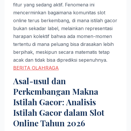
fitur yang sedang aktif. Fenomena ini
mencerminkan bagaimana komunitas slot
online terus berkembang, di mana istilah gacor
bukan sekadar label, melainkan representasi
harapan kolektif bahwa ada momen-momen
tertentu di mana peluang bisa dirasakan lebih
berpihak, meskipun secara matematis tetap
acak dan tidak bisa diprediksi sepenuhnya.
BERITA OLAHRAGA
Asal-usul dan
Perkembangan Makna
Istilah Gacor: Analisis
Istilah Gacor dalam Slot
Online Tahun 2026