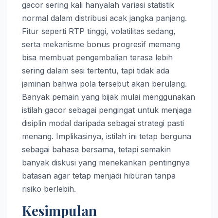
gacor sering kali hanyalah variasi statistik
normal dalam distribusi acak jangka panjang.
Fitur seperti RTP tinggi, volatilitas sedang,
serta mekanisme bonus progresif memang
bisa membuat pengembalian terasa lebih
sering dalam sesi tertentu, tapi tidak ada
jaminan bahwa pola tersebut akan berulang.
Banyak pemain yang bijak mulai menggunakan
istilah gacor sebagai pengingat untuk menjaga
disiplin modal daripada sebagai strategi pasti
menang. Implikasinya, istilah ini tetap berguna
sebagai bahasa bersama, tetapi semakin
banyak diskusi yang menekankan pentingnya
batasan agar tetap menjadi hiburan tanpa
risiko berlebih.
Kesimpulan