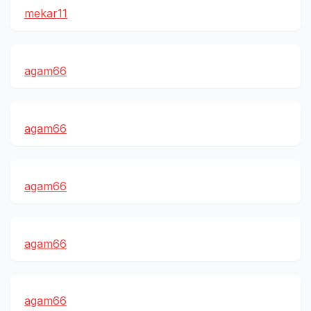
mekar11
agam66
agam66
agam66
agam66
agam66