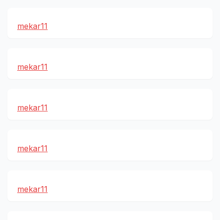
mekar11
mekar11
mekar11
mekar11
mekar11