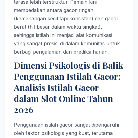
terasa lebih terstruktur. Pemain kini
membedakan antara gacor ringan
(kemenangan kecil tapi konsisten) dan gacor
berat (hit besar dalam waktu singkat),
sehingga istilah ini menjadi alat komunikasi
yang sangat presisi di dalam komunitas untuk
berbagi pengalaman dan prediksi harian.
Dimensi Psikologis di Balik
Penggunaan Istilah Gacor:
Analisis Istilah Gacor
dalam Slot Online Tahun
2026
Penggunaan istilah gacor sangat dipengaruhi
oleh faktor psikologis yang kuat, terutama