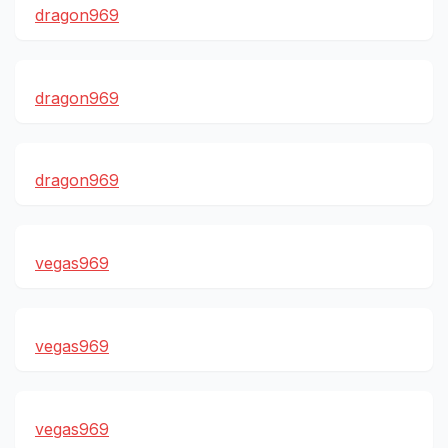
dragon969
dragon969
dragon969
vegas969
vegas969
vegas969