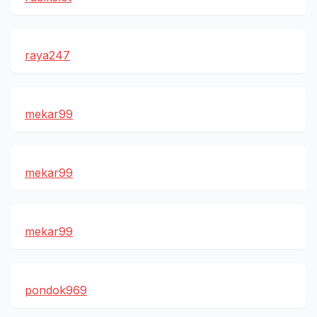
raya247
mekar99
mekar99
mekar99
pondok969