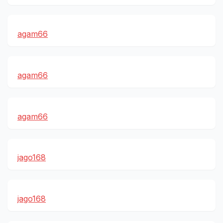
agam66
agam66
agam66
jago168
jago168