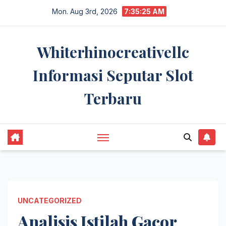
Skip
Mon. Aug 3rd, 2026
7:35:26 AM
to
content
Whiterhinocreativellc
Informasi Seputar Slot
Terbaru
UNCATEGORIZED
Analisis Istilah Gacor