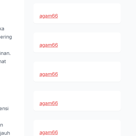
agam66
ka
ering
agam66
inan.
hat
agam66
agam66
ensi
en
agam66
jauh