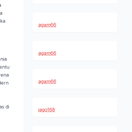
a
a
eka
agam66
agam66
nia
entu
rena
agam66
dern
a
s di
jago168