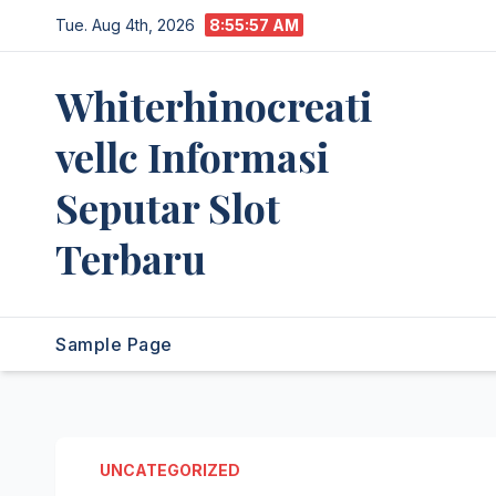
Skip
Tue. Aug 4th, 2026
8:55:58 AM
to
content
Whiterhinocreati
vellc Informasi
Seputar Slot
Terbaru
Sample Page
UNCATEGORIZED