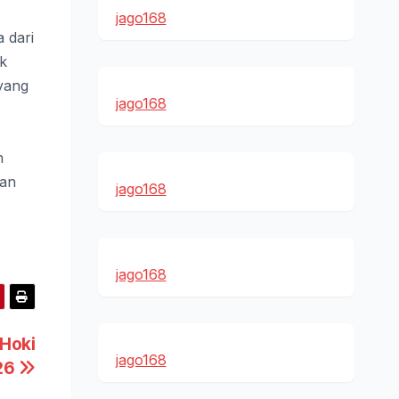
jago168
a dari
ak
yang
jago168
n
uan
jago168
jago168
 Hoki
jago168
26