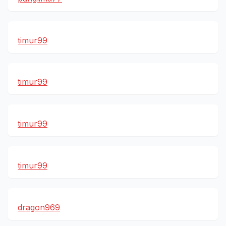
timur99
timur99
timur99
timur99
dragon969