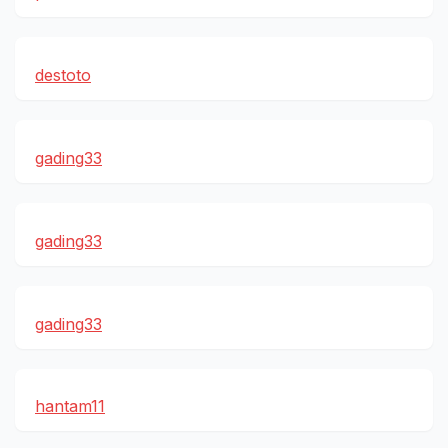
destoto
gading33
gading33
gading33
hantam11