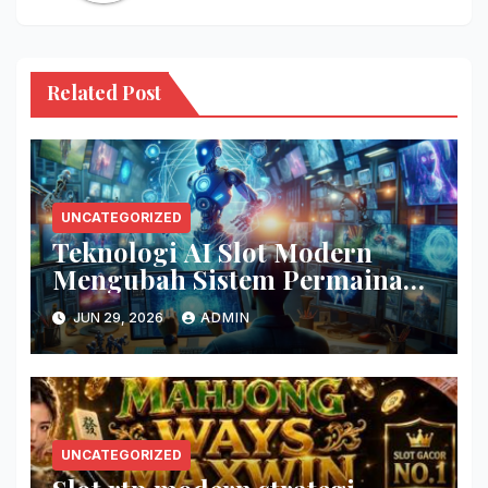
Related Post
UNCATEGORIZED
Teknologi AI Slot Modern
Mengubah Sistem Permainan
Digital
JUN 29, 2026
ADMIN
UNCATEGORIZED