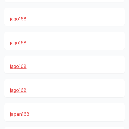
jago168
jago168
jago168
jago168
japan168