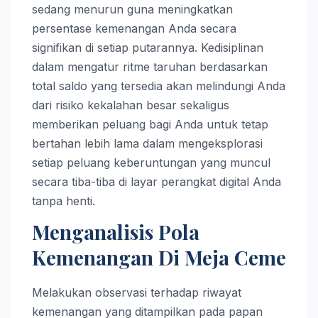
sedang menurun guna meningkatkan
persentase kemenangan Anda secara
signifikan di setiap putarannya. Kedisiplinan
dalam mengatur ritme taruhan berdasarkan
total saldo yang tersedia akan melindungi Anda
dari risiko kekalahan besar sekaligus
memberikan peluang bagi Anda untuk tetap
bertahan lebih lama dalam mengeksplorasi
setiap peluang keberuntungan yang muncul
secara tiba-tiba di layar perangkat digital Anda
tanpa henti.
Menganalisis Pola
Kemenangan Di Meja Ceme
Melakukan observasi terhadap riwayat
kemenangan yang ditampilkan pada papan