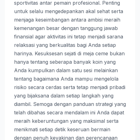
sportivitas antar pemain profesional. Penting
untuk selalu mengedepankan akal sehat serta
menjaga keseimbangan antara ambisi meraih
kemenangan besar dengan tanggung jawab
finansial agar aktivitas ini tetap menjadi sarana
relaksasi yang berkualitas bagi Anda setiap
harinya. Kesuksesan sejati di meja ceme bukan
hanya tentang seberapa banyak koin yang
Anda kumpulkan dalam satu sesi melainkan
tentang bagaimana Anda mampu mengelola
risiko secara cerdas serta tetap menjadi pribadi
yang bijaksana dalam setiap langkah yang
diambil. Semoga dengan panduan strategi yang
telah dibahas secara mendalam ini Anda dapat
meraih keberuntungan yang maksimal serta
menikmati setiap detik keseruan bermain
dengan penuh keyakinan dan perencanaan