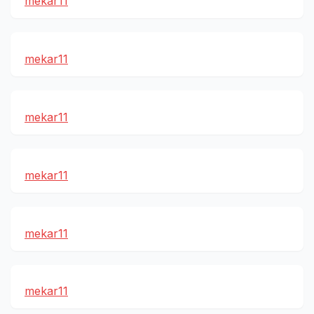
mekar11
mekar11
mekar11
mekar11
mekar11
mekar11