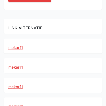
LINK ALTERNATIF :
mekar11
mekar11
mekar11