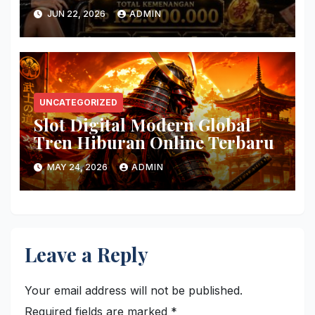
JUN 22, 2026
ADMIN
UNCATEGORIZED
Slot Digital Modern Global
Tren Hiburan Online Terbaru
MAY 24, 2026
ADMIN
Leave a Reply
Your email address will not be published.
Required fields are marked
*