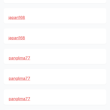
japan168
japan168
panglima77
panglima77
panglima77