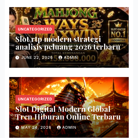
UNCATEGORIZED
Slot rtp modern strategi
analisis peluang 2026 terbaru
JUNE 22, 2026
ADMIN
UNCATEGORIZED
Slot Digital Modern Global
Tren Hiburan Online Terbaru
MAY 24, 2026
ADMIN