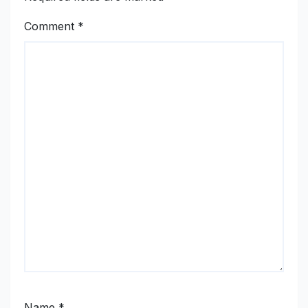
Comment
*
Name
*