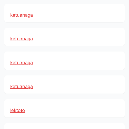
ketuanaga
ketuanaga
ketuanaga
ketuanaga
lektoto