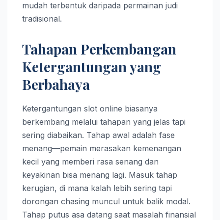
mudah terbentuk daripada permainan judi
tradisional.
Tahapan Perkembangan
Ketergantungan yang
Berbahaya
Ketergantungan slot online biasanya
berkembang melalui tahapan yang jelas tapi
sering diabaikan. Tahap awal adalah fase
menang—pemain merasakan kemenangan
kecil yang memberi rasa senang dan
keyakinan bisa menang lagi. Masuk tahap
kerugian, di mana kalah lebih sering tapi
dorongan chasing muncul untuk balik modal.
Tahap putus asa datang saat masalah finansial