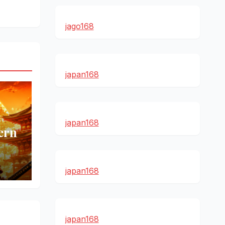
jago168
japan168
japan168
ern
japan168
japan168