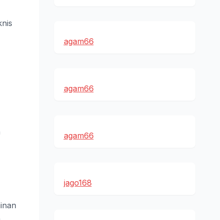
nis
agam66
agam66
n
agam66
jago168
ainan
n