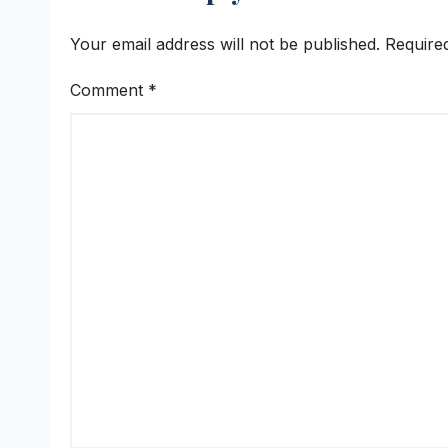
Your email address will not be published.
Require
Comment
*