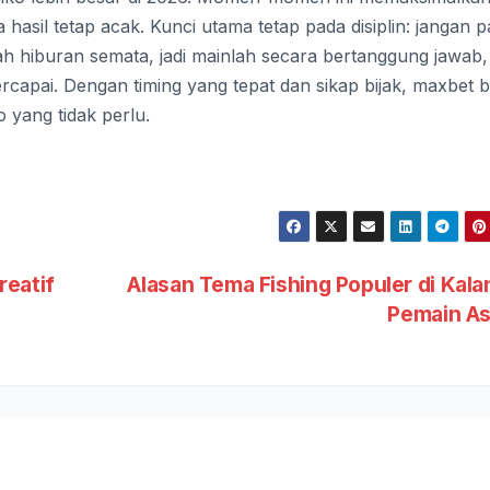
asil tetap acak. Kunci utama tetap pada disiplin: jangan 
lah hiburan semata, jadi mainlah secara bertanggung jawab,
tercapai. Dengan timing yang tepat dan sikap bijak, maxbet b
yang tidak perlu.
reatif
Alasan Tema Fishing Populer di Kal
Pemain A