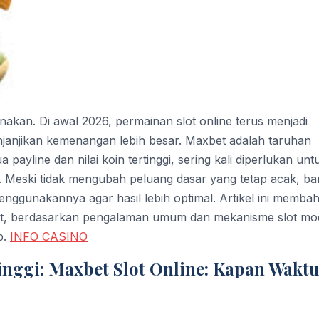
akan. Di awal 2026, permainan slot online terus menjadi
janjikan kemenangan lebih besar. Maxbet adalah taruhan
ayline dan nilai koin tertinggi, sering kali diperlukan unt
. Meski tidak mengubah peluang dasar yang tetap acak, b
nggunakannya agar hasil lebih optimal. Artikel ini memba
, berdasarkan pengalaman umum dan mekanisme slot mo
b.
INFO CASINO
inggi: Maxbet Slot Online: Kapan Wakt