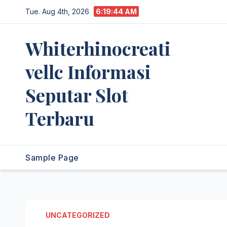
Skip
Tue. Aug 4th, 2026
6:19:45 AM
to
content
Whiterhinocreati
vellc Informasi
Seputar Slot
Terbaru
Sample Page
UNCATEGORIZED