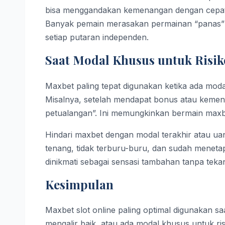
bisa menggandakan kemenangan dengan cepat, ter
Banyak pemain merasakan permainan “panas” 
setiap putaran independen.
Saat Modal Khusus untuk Risik
Maxbet paling tepat digunakan ketika ada moda
Misalnya, setelah mendapat bonus atau kemen
petualangan”. Ini memungkinkan bermain max
Hindari maxbet dengan modal terakhir atau uan
tenang, tidak terburu-buru, dan sudah meneta
dinikmati sebagai sensasi tambahan tanpa teka
Kesimpulan
Maxbet slot online paling optimal digunakan sa
mengalir baik, atau ada modal khusus untuk r