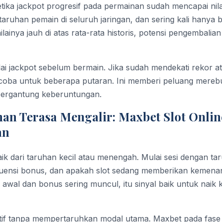
tika jackpot progresif pada permainan sudah mencapai nila
 taruhan pemain di seluruh jaringan, dan sering kali hanya b
inya jauh di atas rata-rata historis, potensi pengembalian
i jackpot sebelum bermain. Jika sudah mendekati rekor a
dicoba untuk beberapa putaran. Ini memberi peluang mereb
 bergantung keberuntungan.
an Terasa Mengalir: Maxbet Slot Onlin
an
aik dari taruhan kecil atau menengah. Mulai sesi dengan ta
kuensi bonus, dan apakah slot sedang memberikan kemen
awal dan bonus sering muncul, itu sinyal baik untuk naik 
f tanpa mempertaruhkan modal utama. Maxbet pada fase 