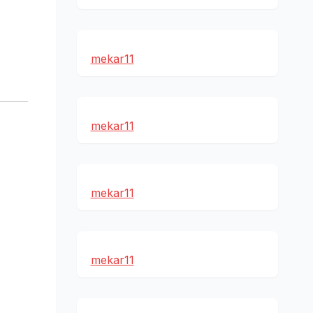
mekar11
mekar11
mekar11
mekar11