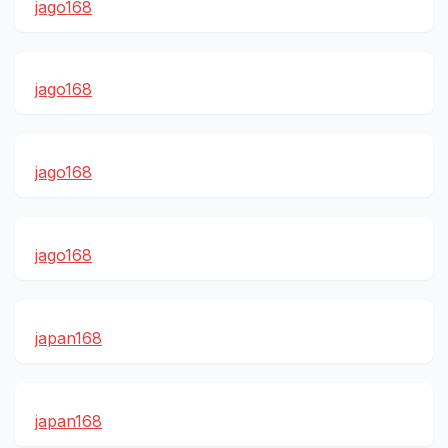
jago168
jago168
jago168
jago168
japan168
japan168