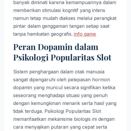
banyak diminati karena kemampuannya dalam
memberikan stimulasi kognitif yang intens
namun tetap mudah diakses melalui perangkat
pintar dalam genggaman tangan setiap saat
tanpa hambatan geografis.
info game
Peran Dopamin dalam
Psikologi Popularitas Slot
Sistem penghargaan dalam otak manusia
sangat dipengaruhi oleh pelepasan hormon
dopamin yang muncul secara signifikan ketika
seseorang menghadapi situasi yang penuh
dengan kemungkinan menarik serta hasil yang
tidak terduga. Psikologi Popularitas Slot
memanfaatkan mekanisme biologis ini dengan
cara menyajikan putaran yang cepat serta